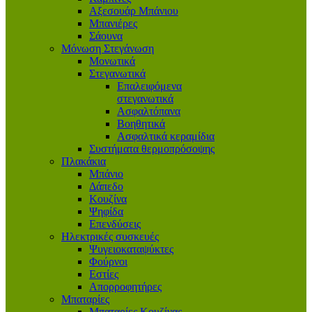
Αξεσουάρ Μπάνιου
Μπανιέρες
Σάουνα
Μόνωση Στεγάνωση
Μονωτικά
Στεγανωτικά
Επαλειφόμενα
στεγανωτικά
Ασφαλτόπανα
Βοηθητικά
Ασφαλτικά κεραμίδια
Συστήματα θερμοπρόσοψης
Πλακάκια
Μπάνιο
Δάπεδο
Κουζίνα
Ψηφίδα
Επενδύσεις
Ηλεκτρικές συσκευές
Ψυγειοκαταψύκτες
Φούρνοι
Εστίες
Απορροφητήρες
Μπαταρίες
Μπαταρίες Κουζίνας