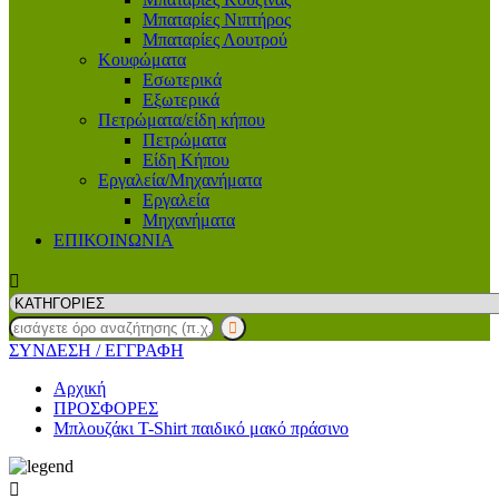
Μπαταρίες Νιπτήρος
Μπαταρίες Λουτρού
Κουφώματα
Εσωτερικά
Εξωτερικά
Πετρώματα/είδη κήπου
Πετρώματα
Είδη Κήπου
Εργαλεία/Μηχανήματα
Εργαλεία
Μηχανήματα
ΕΠΙΚΟΙΝΩΝΙΑ
ΣΥΝΔΕΣΗ
/ ΕΓΓΡΑΦΗ
Αρχική
ΠΡΟΣΦΟΡΕΣ
Μπλουζάκι T-Shirt παιδικό μακό πράσινο
