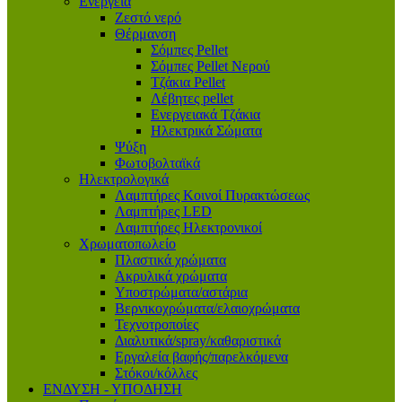
Ενέργεια
Ζεστό νερό
Θέρμανση
Σόμπες Pellet
Σόμπες Pellet Νερού
Τζάκια Pellet
Λέβητες pellet
Ενεργειακά Τζάκια
Ηλεκτρικά Σώματα
Ψύξη
Φωτοβολταϊκά
Ηλεκτρολογικά
Λαμπτήρες Κοινοί Πυρακτώσεως
Λαμπτήρες LED
Λαμπτήρες Ηλεκτρονικοί
Χρωματοπωλείο
Πλαστικά χρώματα
Ακρυλικά χρώματα
Υποστρώματα/αστάρια
Βερνικοχρώματα/ελαιοχρώματα
Τεχνοτροποίες
Διαλυτικά/spray/καθαριστικά
Εργαλεία βαφής/παρελκόμενα
Στόκοι/κόλλες
ΕΝΔΥΣΗ - ΥΠΟΔΗΣΗ