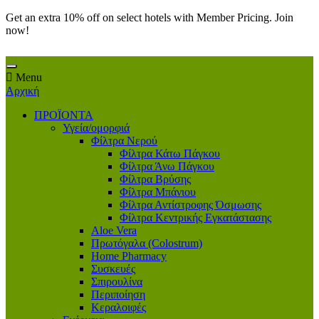
Get an extra 10% off on select hotels with Member Pricing. Join
now!
Menu
Αρχική
ΠΡΟΪΟΝΤΑ
Υγεία/ομορφιά
Φίλτρα Νερού
Φίλτρα Κάτω Πάγκου
Φίλτρα Άνω Πάγκου
Φίλτρα Βρύσης
Φίλτρα Μπάνιου
Φίλτρα Αντίστροφης Όσμωσης
Φίλτρα Κεντρικής Εγκατάστασης
Aloe Vera
Πρωτόγαλα (Colostrum)
Home Pharmacy
Συσκευές
Σπιρουλίνα
Περιποίηση
Κεραλοιφές