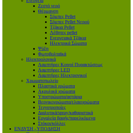
Ενέργεια
Ζεστό νερό
Θέρμανση
Σόμπες Pellet
Σόμπες Pellet Νερού
Τζάκια Pellet
Λέβητες pellet
Ενεργειακά Τζάκια
Ηλεκτρικά Σώματα
Ψύξη
Φωτοβολταϊκά
Ηλεκτρολογικά
Λαμπτήρες Κοινοί Πυρακτώσεως
Λαμπτήρες LED
Λαμπτήρες Ηλεκτρονικοί
Χρωματοπωλείο
Πλαστικά χρώματα
Ακρυλικά χρώματα
Υποστρώματα/αστάρια
Βερνικοχρώματα/ελαιοχρώματα
Τεχνοτροποίες
Διαλυτικά/spray/καθαριστικά
Εργαλεία βαφής/παρελκόμενα
Στόκοι/κόλλες
ΕΝΔΥΣΗ - ΥΠΟΔΗΣΗ