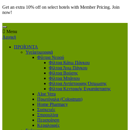
Get an extra 10% off on select hotels with Member Pricing. Join
now!
Menu
Αρχική
ΠΡΟΪΟΝΤΑ
Υγεία/ομορφιά
Φίλτρα Νερού
Φίλτρα Κάτω Πάγκου
Φίλτρα Άνω Πάγκου
Φίλτρα Βρύσης
Φίλτρα Μπάνιου
Φίλτρα Αντίστροφης Όσμωσης
Φίλτρα Κεντρικής Εγκατάστασης
Aloe Vera
Πρωτόγαλα (Colostrum)
Home Pharmacy
Συσκευές
Σπιρουλίνα
Περιποίηση
Κεραλοιφές