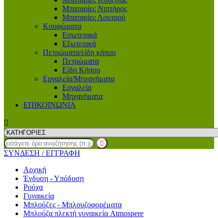
Μπαταρίες Νιπτήρος
Μπαταρίες Λουτρού
Κουφώματα
Εσωτερικά
Εξωτερικά
Πετρώματα/είδη κήπου
Πετρώματα
Είδη Κήπου
Εργαλεία/Μηχανήματα
Εργαλεία
Μηχανήματα
ΕΠΙΚΟΙΝΩΝΙΑ
ΣΥΝΔΕΣΗ
/ ΕΓΓΡΑΦΗ
Αρχική
Ένδυση - Υπόδυση
Ρούχα
Γυναικεία
Μπλούζες - Μπλουζοφορέματα
Μπλούζα πλεκτή γυναικεία Atmospere