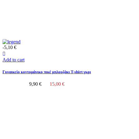
-5,10 €
Add to cart
Γυναικείο κοντομάνικο πικέ μπλουζάκι T-shirt γκρι
9,90 €
15,00 €