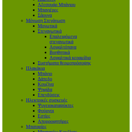
Αξεσουάρ Μπάνιου
Μπανιέρες
Σάουνα
Μόνωση Στεγάνωση
Μονωτικά
Στεγανωτικά
Επαλειφόμενα
στεγανωτικά
Ασφαλτόπανα
Βοηθητικά
Ασφαλτικά κεραμίδια
Συστήματα θερμοπρόσοψης
Πλακάκια
Μπάνιο
Δάπεδο
Κουζίνα
Ψηφίδα
Επενδύσεις
Ηλεκτρικές συσκευές
Ψυγειοκαταψύκτες
Φούρνοι
Εστίες
Απορροφητήρες
Μπαταρίες
Μπαταρίες Κουζίνας