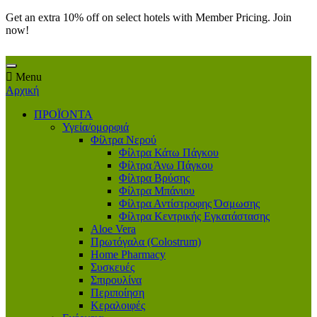
Get an extra 10% off on select hotels with Member Pricing. Join
now!
Menu
Αρχική
ΠΡΟΪΟΝΤΑ
Υγεία/ομορφιά
Φίλτρα Νερού
Φίλτρα Κάτω Πάγκου
Φίλτρα Άνω Πάγκου
Φίλτρα Βρύσης
Φίλτρα Μπάνιου
Φίλτρα Αντίστροφης Όσμωσης
Φίλτρα Κεντρικής Εγκατάστασης
Aloe Vera
Πρωτόγαλα (Colostrum)
Home Pharmacy
Συσκευές
Σπιρουλίνα
Περιποίηση
Κεραλοιφές