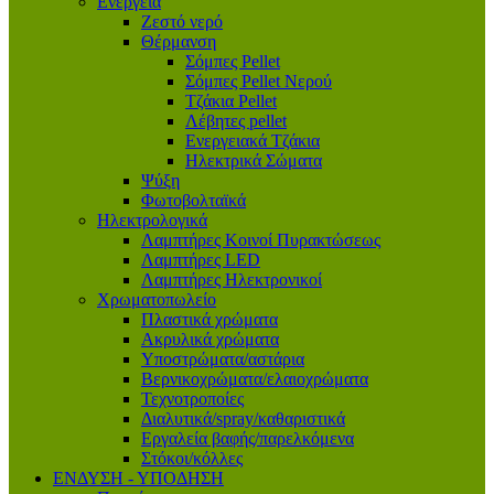
Ενέργεια
Ζεστό νερό
Θέρμανση
Σόμπες Pellet
Σόμπες Pellet Νερού
Τζάκια Pellet
Λέβητες pellet
Ενεργειακά Τζάκια
Ηλεκτρικά Σώματα
Ψύξη
Φωτοβολταϊκά
Ηλεκτρολογικά
Λαμπτήρες Κοινοί Πυρακτώσεως
Λαμπτήρες LED
Λαμπτήρες Ηλεκτρονικοί
Χρωματοπωλείο
Πλαστικά χρώματα
Ακρυλικά χρώματα
Υποστρώματα/αστάρια
Βερνικοχρώματα/ελαιοχρώματα
Τεχνοτροποίες
Διαλυτικά/spray/καθαριστικά
Εργαλεία βαφής/παρελκόμενα
Στόκοι/κόλλες
ΕΝΔΥΣΗ - ΥΠΟΔΗΣΗ