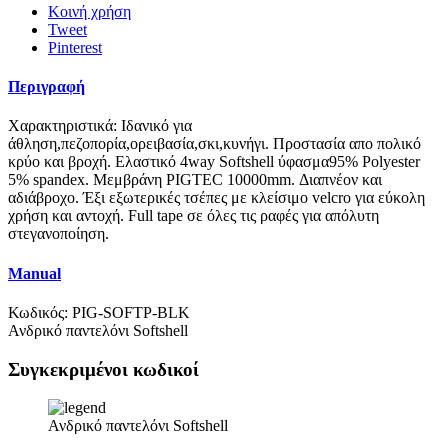
Κοινή χρήση
Tweet
Pinterest
Περιγραφή
Χαρακτηριστικά: Ιδανικό για
άθληση,πεζοπορία,ορειβασία,σκι,κυνήγι. Προστασία απο πολικό
κρύο και βροχή. Ελαστικό 4way Softshell ύφασμα95% Polyester
5% spandex. Μεμβράνη PIGTEC 10000mm. Διαπνέον και
αδιάβροχο. Έξι εξωτερικές τσέπες με κλείσιμο velcro για εύκολη
χρήση και αντοχή. Full tape σε όλες τις ραφές για απόλυτη
στεγανοποίηση.
Manual
Κωδικός:
PIG-SOFTP-BLK
Ανδρικό παντελόνι Softshell
Συγκεκριμένοι κωδικοί
Ανδρικό παντελόνι Softshell