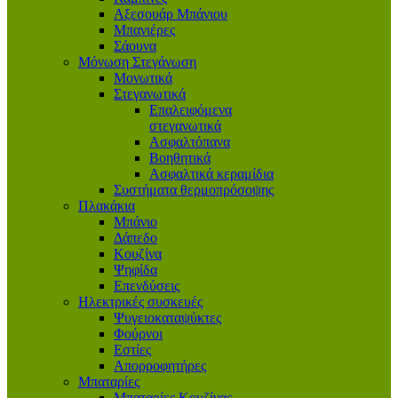
Αξεσουάρ Μπάνιου
Μπανιέρες
Σάουνα
Μόνωση Στεγάνωση
Μονωτικά
Στεγανωτικά
Επαλειφόμενα
στεγανωτικά
Ασφαλτόπανα
Βοηθητικά
Ασφαλτικά κεραμίδια
Συστήματα θερμοπρόσοψης
Πλακάκια
Μπάνιο
Δάπεδο
Κουζίνα
Ψηφίδα
Επενδύσεις
Ηλεκτρικές συσκευές
Ψυγειοκαταψύκτες
Φούρνοι
Εστίες
Απορροφητήρες
Μπαταρίες
Μπαταρίες Κουζίνας