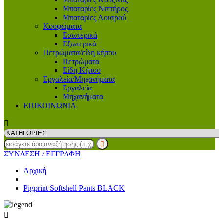
Μπαταρίες Νιπτήρος
Μπαταρίες Λουτρού
Κουφώματα
Εσωτερικά
Εξωτερικά
Πετρώματα/είδη κήπου
Πετρώματα
Είδη Κήπου
Εργαλεία/Μηχανήματα
Εργαλεία
Μηχανήματα
ΕΠΙΚΟΙΝΩΝΙΑ
ΣΥΝΔΕΣΗ
/ ΕΓΓΡΑΦΗ
Αρχική
Pigprint Softshell Pants BLACK
