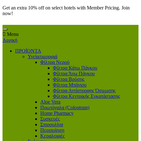
Get an extra 10% off on select hotels with Member Pricing. Join
now!
Menu
Αρχική
ΠΡΟΪΟΝΤΑ
Υγεία/ομορφιά
Φίλτρα Νερού
Φίλτρα Κάτω Πάγκου
Φίλτρα Άνω Πάγκου
Φίλτρα Βρύσης
Φίλτρα Μπάνιου
Φίλτρα Αντίστροφης Όσμωσης
Φίλτρα Κεντρικής Εγκατάστασης
Aloe Vera
Πρωτόγαλα (Colostrum)
Home Pharmacy
Συσκευές
Σπιρουλίνα
Περιποίηση
Κεραλοιφές