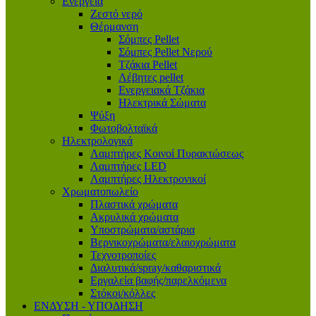
Ενέργεια
Ζεστό νερό
Θέρμανση
Σόμπες Pellet
Σόμπες Pellet Νερού
Τζάκια Pellet
Λέβητες pellet
Ενεργειακά Τζάκια
Ηλεκτρικά Σώματα
Ψύξη
Φωτοβολταϊκά
Ηλεκτρολογικά
Λαμπτήρες Κοινοί Πυρακτώσεως
Λαμπτήρες LED
Λαμπτήρες Ηλεκτρονικοί
Χρωματοπωλείο
Πλαστικά χρώματα
Ακρυλικά χρώματα
Υποστρώματα/αστάρια
Βερνικοχρώματα/ελαιοχρώματα
Τεχνοτροποίες
Διαλυτικά/spray/καθαριστικά
Εργαλεία βαφής/παρελκόμενα
Στόκοι/κόλλες
ΕΝΔΥΣΗ - ΥΠΟΔΗΣΗ