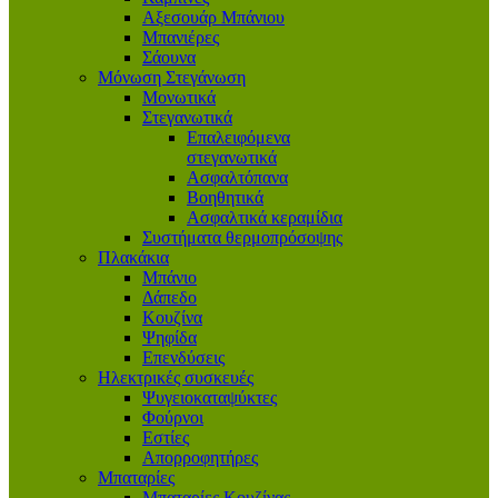
Αξεσουάρ Μπάνιου
Μπανιέρες
Σάουνα
Μόνωση Στεγάνωση
Μονωτικά
Στεγανωτικά
Επαλειφόμενα
στεγανωτικά
Ασφαλτόπανα
Βοηθητικά
Ασφαλτικά κεραμίδια
Συστήματα θερμοπρόσοψης
Πλακάκια
Μπάνιο
Δάπεδο
Κουζίνα
Ψηφίδα
Επενδύσεις
Ηλεκτρικές συσκευές
Ψυγειοκαταψύκτες
Φούρνοι
Εστίες
Απορροφητήρες
Μπαταρίες
Μπαταρίες Κουζίνας