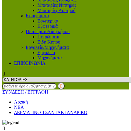
Μπαταρίες Νιπτήρος
Μπαταρίες Λουτρού
Κουφώματα
Εσωτερικά
Εξωτερικά
Πετρώματα/είδη κήπου
Πετρώματα
Είδη Κήπου
Εργαλεία/Μηχανήματα
Εργαλεία
Μηχανήματα
ΕΠΙΚΟΙΝΩΝΙΑ
ΣΥΝΔΕΣΗ
/ ΕΓΓΡΑΦΗ
Αρχική
ΝΕΑ
ΔΕΡΜΑΤΙΝΟ ΤΣΑΝΤΑΚΙ ΑΝΔΡΙΚΟ
