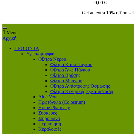
0,00 €
Get an extra 10% off on se
Menu
Αρχική
ΠΡΟΪΟΝΤΑ
Υγεία/ομορφιά
Φίλτρα Νερού
Φίλτρα Κάτω Πάγκου
Φίλτρα Άνω Πάγκου
Φίλτρα Βρύσης
Φίλτρα Μπάνιου
Φίλτρα Αντίστροφης Όσμωσης
Φίλτρα Κεντρικής Εγκατάστασης
Aloe Vera
Πρωτόγαλα (Colostrum)
Home Pharmacy
Συσκευές
Σπιρουλίνα
Περιποίηση
Κεραλοιφές