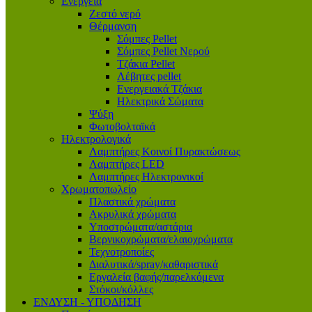
Ενέργεια
Ζεστό νερό
Θέρμανση
Σόμπες Pellet
Σόμπες Pellet Νερού
Τζάκια Pellet
Λέβητες pellet
Ενεργειακά Τζάκια
Ηλεκτρικά Σώματα
Ψύξη
Φωτοβολταϊκά
Ηλεκτρολογικά
Λαμπτήρες Κοινοί Πυρακτώσεως
Λαμπτήρες LED
Λαμπτήρες Ηλεκτρονικοί
Χρωματοπωλείο
Πλαστικά χρώματα
Ακρυλικά χρώματα
Υποστρώματα/αστάρια
Βερνικοχρώματα/ελαιοχρώματα
Τεχνοτροποίες
Διαλυτικά/spray/καθαριστικά
Εργαλεία βαφής/παρελκόμενα
Στόκοι/κόλλες
ΕΝΔΥΣΗ - ΥΠΟΔΗΣΗ