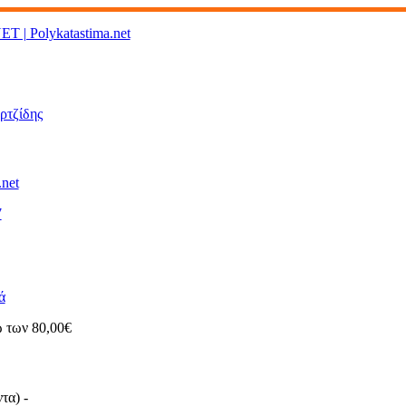
ρτζίδης
.net
7
ά
ω των 80,00€
ντα)
-