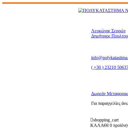
Λευκώνας Σερρών
Δημήτριος Πουλτου
info@polykatastima
( +30 ) 23210 5063
Δωρεάν Μεταφορικ
Για παραγγελίες άν
shopping_cart
ΚΑΛΑΘΙ
0 προϊόν(