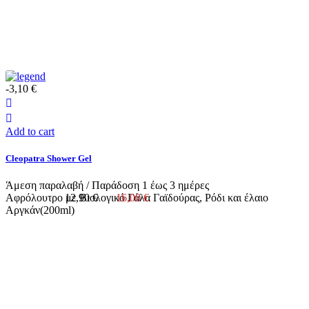
-3,10 €
Add to cart
Cleopatra Shower Gel
Άμεση παραλαβή / Παράδoση 1 έως 3 ημέρες
Αφρόλουτρο με Βιολογικό Γάλα Γαϊδούρας, Ρόδι και έλαιο
12,90 €
16,00 €
Αργκάν(200ml)