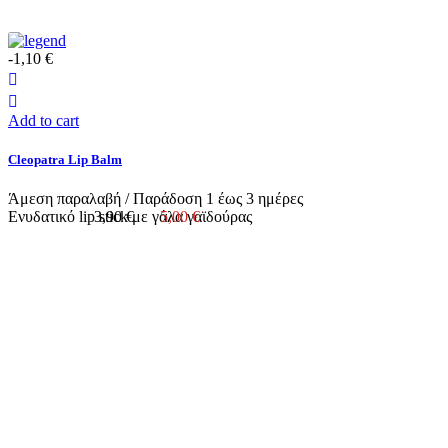
-1,10 €
Add to cart
Cleopatra Lip Balm
Άμεση παραλαβή / Παράδoση 1 έως 3 ημέρες
Ενυδατικό lip stick με γάλα γαϊδούρας
3,90 €
5,00 €