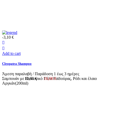
-3,10 €
Add to cart
Cleopatra Shampoo
Άμεση παραλαβή / Παράδoση 1 έως 3 ημέρες
Σαμπουάν με Βιολογικό Γάλα Γαϊδούρας, Ρόδι και έλαιο
12,90 €
16,00 €
Αργκάν(200ml)