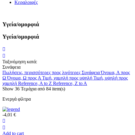
Κεραλοιφές
Υγεία/ομορφιά
Υγεία/ομορφιά
Ταξινόμηση κατά:
Συνάφεια
Πωλήσεις, περισσότερες προς λιγότερες
Συνάφεια
Όνομα, Α προς
Ω
Όνομα, Ω προς Α
Τιμή, χαμηλή προς υψηλή
Τιμή, υψηλή προς
χαμηλή
Reference, A to Z
Reference, Z to A
Show
36
Τεμάχια από
84 item(s)
Ενεργά φίλτρα
-4,01 €
Add to cart