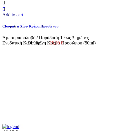
Add to cart
Cleopatra Χίου Κρέμα Προσώπου
Άμεση παραλαβή / Παράδoση 1 έως 3 ημέρες
Ενυδατική Καθημερινη Κρέμα Προσώπου (50ml)
14,90 €
25,00 €