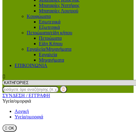
Μπαταρίες Νιπτήρος
Μπαταρίες Λουτρού
Κουφώματα
Εσωτερικά
Εξωτερικά
Πετρώματα/είδη κήπου
Πετρώματα
Είδη Κήπου
Εργαλεία/Μηχανήματα
Εργαλεία
Μηχανήματα
ΕΠΙΚΟΙΝΩΝΙΑ
ΣΥΝΔΕΣΗ
/ ΕΓΓΡΑΦΗ
Υγεία/ομορφιά
Αρχική
Υγεία/ομορφιά

ΟΚ