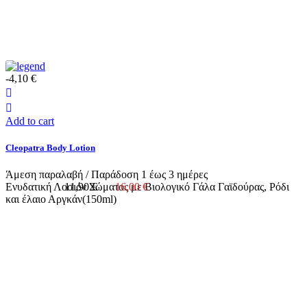
-4,10 €
Add to cart
Cleopatra Body Lotion
Άμεση παραλαβή / Παράδoση 1 έως 3 ημέρες
Ενυδατική Λοσιόν Σώματος με Βιολογικό Γάλα Γαϊδούρας, Ρόδι
11,90 €
16,00 €
και έλαιο Αργκάν(150ml)