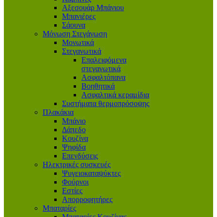
Αξεσουάρ Μπάνιου
Μπανιέρες
Σάουνα
Μόνωση Στεγάνωση
Μονωτικά
Στεγανωτικά
Επαλειφόμενα
στεγανωτικά
Ασφαλτόπανα
Βοηθητικά
Ασφαλτικά κεραμίδια
Συστήματα θερμοπρόσοψης
Πλακάκια
Μπάνιο
Δάπεδο
Κουζίνα
Ψηφίδα
Επενδύσεις
Ηλεκτρικές συσκευές
Ψυγειοκαταψύκτες
Φούρνοι
Εστίες
Απορροφητήρες
Μπαταρίες
Μπαταρίες Κουζίνας