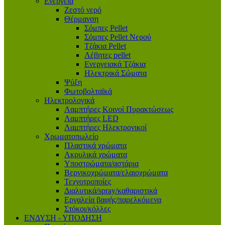
Ενέργεια
Ζεστό νερό
Θέρμανση
Σόμπες Pellet
Σόμπες Pellet Νερού
Τζάκια Pellet
Λέβητες pellet
Ενεργειακά Τζάκια
Ηλεκτρικά Σώματα
Ψύξη
Φωτοβολταϊκά
Ηλεκτρολογικά
Λαμπτήρες Κοινοί Πυρακτώσεως
Λαμπτήρες LED
Λαμπτήρες Ηλεκτρονικοί
Χρωματοπωλείο
Πλαστικά χρώματα
Ακρυλικά χρώματα
Υποστρώματα/αστάρια
Βερνικοχρώματα/ελαιοχρώματα
Τεχνοτροποίες
Διαλυτικά/spray/καθαριστικά
Εργαλεία βαφής/παρελκόμενα
Στόκοι/κόλλες
ΕΝΔΥΣΗ - ΥΠΟΔΗΣΗ