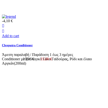
-4,10 €
Add to cart
Cleopatra Conditioner
Άμεση παραλαβή / Παράδoση 1 έως 3 ημέρες
Conditioner με Βιολογικό Γάλα Γαϊδούρας, Ρόδι και έλαιο
10,90 €
15,00 €
Αργκάν(200ml)