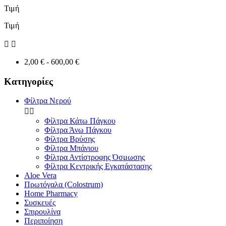
Τιμή
Τιμή


2,00 € - 600,00 €
Κατηγορίες
Φίλτρα Νερού


Φίλτρα Κάτω Πάγκου
Φίλτρα Άνω Πάγκου
Φίλτρα Βρύσης
Φίλτρα Μπάνιου
Φίλτρα Αντίστροφης Όσμωσης
Φίλτρα Κεντρικής Εγκατάστασης
Aloe Vera
Πρωτόγαλα (Colostrum)
Home Pharmacy
Συσκευές
Σπιρουλίνα
Περιποίηση