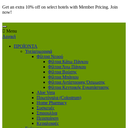
Get an extra 10% off on select hotels with Member Pricing. Join
now!
Menu
Αρχική
ΠΡΟΪΟΝΤΑ
Υγεία/ομορφιά
Φίλτρα Νερού
Φίλτρα Κάτω Πάγκου
Φίλτρα Άνω Πάγκου
Φίλτρα Βρύσης
Φίλτρα Μπάνιου
Φίλτρα Αντίστροφης Όσμωσης
Φίλτρα Κεντρικής Εγκατάστασης
Aloe Vera
Πρωτόγαλα (Colostrum)
Home Pharmacy
Συσκευές
Σπιρουλίνα
Περιποίηση
Κεραλοιφές