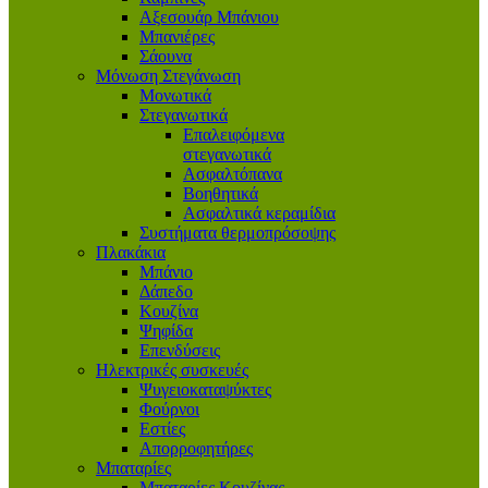
Αξεσουάρ Μπάνιου
Μπανιέρες
Σάουνα
Μόνωση Στεγάνωση
Μονωτικά
Στεγανωτικά
Επαλειφόμενα
στεγανωτικά
Ασφαλτόπανα
Βοηθητικά
Ασφαλτικά κεραμίδια
Συστήματα θερμοπρόσοψης
Πλακάκια
Μπάνιο
Δάπεδο
Κουζίνα
Ψηφίδα
Επενδύσεις
Ηλεκτρικές συσκευές
Ψυγειοκαταψύκτες
Φούρνοι
Εστίες
Απορροφητήρες
Μπαταρίες
Μπαταρίες Κουζίνας