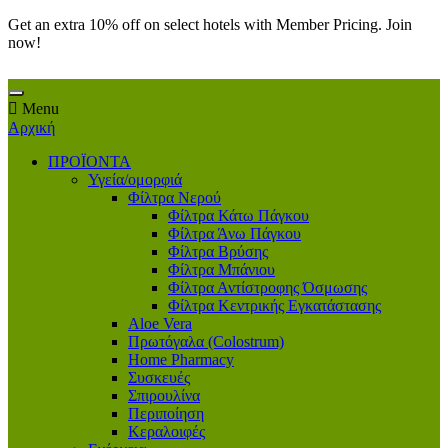
Get an extra 10% off on select hotels with Member Pricing. Join
now!
Menu
Αρχική
ΠΡΟΪΟΝΤΑ
Υγεία/ομορφιά
Φίλτρα Νερού
Φίλτρα Κάτω Πάγκου
Φίλτρα Άνω Πάγκου
Φίλτρα Βρύσης
Φίλτρα Μπάνιου
Φίλτρα Αντίστροφης Όσμωσης
Φίλτρα Κεντρικής Εγκατάστασης
Aloe Vera
Πρωτόγαλα (Colostrum)
Home Pharmacy
Συσκευές
Σπιρουλίνα
Περιποίηση
Κεραλοιφές