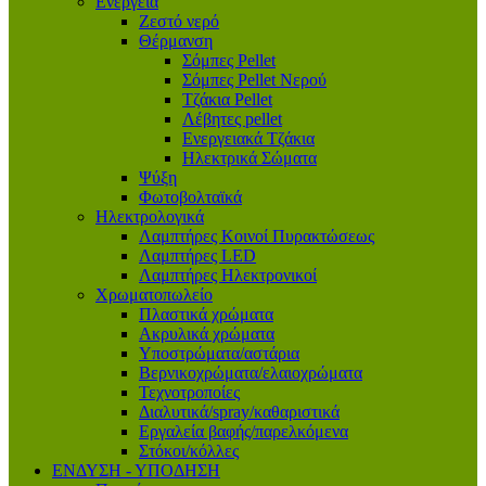
Ενέργεια
Ζεστό νερό
Θέρμανση
Σόμπες Pellet
Σόμπες Pellet Νερού
Τζάκια Pellet
Λέβητες pellet
Ενεργειακά Τζάκια
Ηλεκτρικά Σώματα
Ψύξη
Φωτοβολταϊκά
Ηλεκτρολογικά
Λαμπτήρες Κοινοί Πυρακτώσεως
Λαμπτήρες LED
Λαμπτήρες Ηλεκτρονικοί
Χρωματοπωλείο
Πλαστικά χρώματα
Ακρυλικά χρώματα
Υποστρώματα/αστάρια
Βερνικοχρώματα/ελαιοχρώματα
Τεχνοτροποίες
Διαλυτικά/spray/καθαριστικά
Εργαλεία βαφής/παρελκόμενα
Στόκοι/κόλλες
ΕΝΔΥΣΗ - ΥΠΟΔΗΣΗ