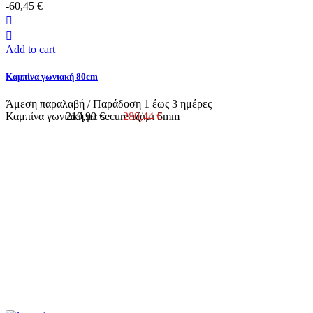
-60,45 €
Add to cart
Καμπίνα γωνιακή 80cm
Άμεση παραλαβή / Παράδoση 1 έως 3 ημέρες
Καμπίνα γωνιακή με secure τζάμι 5mm
219,99 €
280,44 €