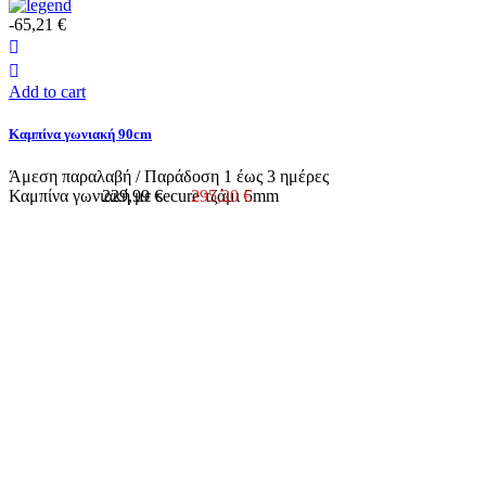
-65,21 €
Add to cart
Καμπίνα γωνιακή 90cm
Άμεση παραλαβή / Παράδoση 1 έως 3 ημέρες
Καμπίνα γωνιακή με secure τζάμι 5mm
229,99 €
295,20 €