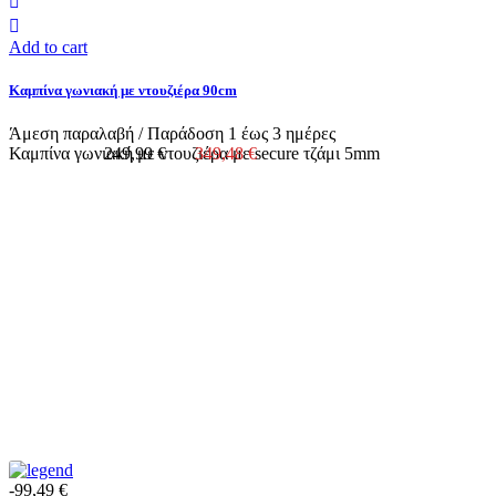
Add to cart
Καμπίνα γωνιακή με ντουζιέρα 90cm
Άμεση παραλαβή / Παράδoση 1 έως 3 ημέρες
Καμπίνα γωνιακή με ντουζιέρα με secure τζάμι 5mm
249,99 €
349,48 €
-99,49 €