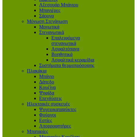
Αξεσουάρ Μπάνιου
Μπανιέρες
Σάουνα
Μόνωση Στεγάνωση
Μονωτικά
Στεγανωτικά
Επαλειφόμενα
στεγανωτικά
Ασφαλτόπανα
Βοηθητικά
Ασφαλτικά κεραμίδια
Συστήματα θερμοπρόσοψης
Πλακάκια
Μπάνιο
Δάπεδο
Κουζίνα
Ψηφίδα
Επενδύσεις
Ηλεκτρικές συσκευές
Ψυγειοκαταψύκτες
Φούρνοι
Εστίες
Απορροφητήρες
Μπαταρίες
Μπαταρίες Κουζίνας