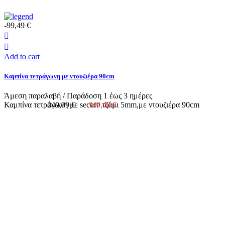
-99,49 €
Add to cart
Καμπίνα τετράγωνη με ντουζιέρα 90cm
Άμεση παραλαβή / Παράδoση 1 έως 3 ημέρες
Καμπίνα τετράγωνη με secure τζάμι 5mm,με ντουζιέρα 90cm
249,99 €
349,48 €