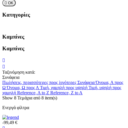

ΟΚ
Κατηγορίες
Καμπίνες
Καμπίνες
Ταξινόμηση κατά:
Συνάφεια
Πωλήσεις, περισσότερες προς λιγότερες
Συνάφεια
Όνομα, Α προς
Ω
Όνομα, Ω προς Α
Τιμή, χαμηλή προς υψηλή
Τιμή, υψηλή προς
χαμηλή
Reference, A to Z
Reference, Z to A
Show
8
Τεμάχια από
8 item(s)
Ενεργά φίλτρα
-99,49 €