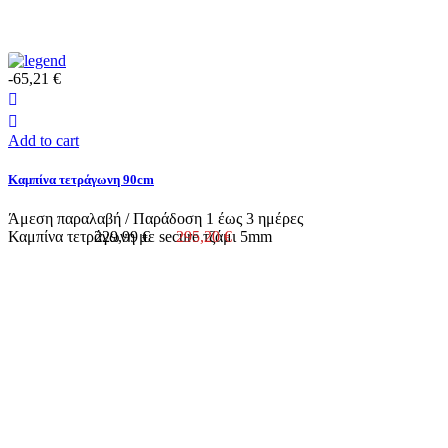
-65,21 €
Add to cart
Καμπίνα τετράγωνη 90cm
Άμεση παραλαβή / Παράδoση 1 έως 3 ημέρες
Καμπίνα τετράγωνη με secure τζάμι 5mm
229,99 €
295,20 €