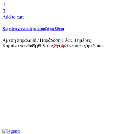
Add to cart
Καμπίνα γωνιακή με ντουζιέρα 80cm
Άμεση παραλαβή / Παράδoση 1 έως 3 ημέρες
Καμπίνα γωνιακή με ντουζιέρα με secure τζάμι 5mm
239,99 €
339,48 €