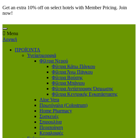
Get an extra 10% off on select hotels with Member Pricing. Join
now!
Menu
Αρχική
ΠΡΟΪΟΝΤΑ
Υγεία/ομορφιά
Φίλτρα Νερού
Φίλτρα Κάτω Πάγκου
Φίλτρα Άνω Πάγκου
Φίλτρα Βρύσης
Φίλτρα Μπάνιου
Φίλτρα Αντίστροφης Όσμωσης
Φίλτρα Κεντρικής Εγκατάστασης
Aloe Vera
Πρωτόγαλα (Colostrum)
Home Pharmacy
Συσκευές
Σπιρουλίνα
Περιποίηση
Κεραλοιφές