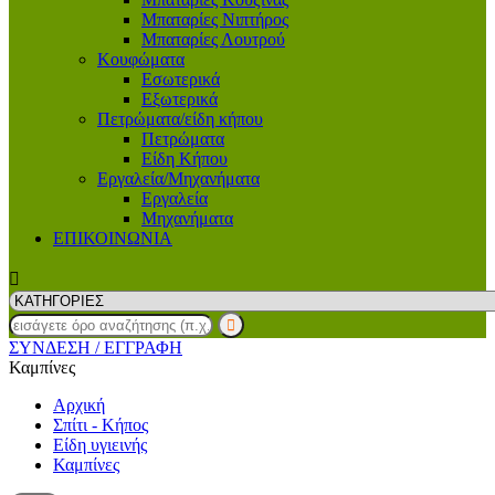
Μπαταρίες Νιπτήρος
Μπαταρίες Λουτρού
Κουφώματα
Εσωτερικά
Εξωτερικά
Πετρώματα/είδη κήπου
Πετρώματα
Είδη Κήπου
Εργαλεία/Μηχανήματα
Εργαλεία
Μηχανήματα
ΕΠΙΚΟΙΝΩΝΙΑ
ΣΥΝΔΕΣΗ
/ ΕΓΓΡΑΦΗ
Καμπίνες
Αρχική
Σπίτι - Κήπος
Είδη υγιεινής
Καμπίνες