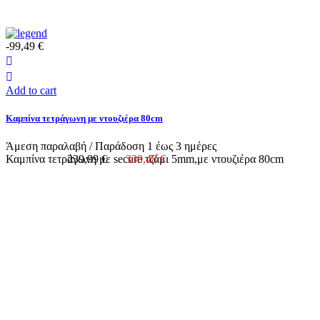
-99,49 €
Add to cart
Καμπίνα τετράγωνη με ντουζιέρα 80cm
Άμεση παραλαβή / Παράδoση 1 έως 3 ημέρες
Καμπίνα τετράγωνη με secure τζάμι 5mm,με ντουζιέρα 80cm
239,99 €
339,48 €