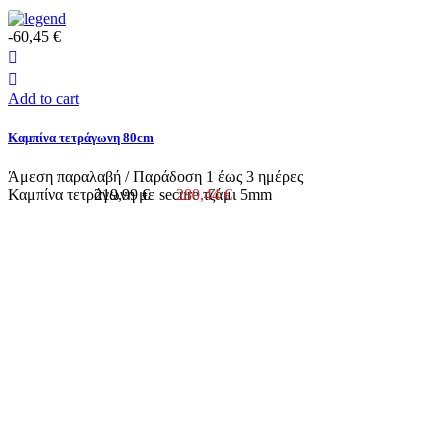
-60,45 €
Add to cart
Καμπίνα τετράγωνη 80cm
Άμεση παραλαβή / Παράδoση 1 έως 3 ημέρες
Καμπίνα τετράγωνη με secure τζάμι 5mm
219,99 €
280,44 €