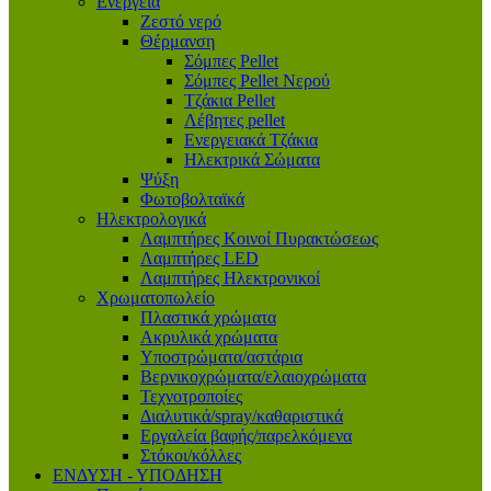
Ενέργεια
Ζεστό νερό
Θέρμανση
Σόμπες Pellet
Σόμπες Pellet Νερού
Τζάκια Pellet
Λέβητες pellet
Ενεργειακά Τζάκια
Ηλεκτρικά Σώματα
Ψύξη
Φωτοβολταϊκά
Ηλεκτρολογικά
Λαμπτήρες Κοινοί Πυρακτώσεως
Λαμπτήρες LED
Λαμπτήρες Ηλεκτρονικοί
Χρωματοπωλείο
Πλαστικά χρώματα
Ακρυλικά χρώματα
Υποστρώματα/αστάρια
Βερνικοχρώματα/ελαιοχρώματα
Τεχνοτροποίες
Διαλυτικά/spray/καθαριστικά
Εργαλεία βαφής/παρελκόμενα
Στόκοι/κόλλες
ΕΝΔΥΣΗ - ΥΠΟΔΗΣΗ