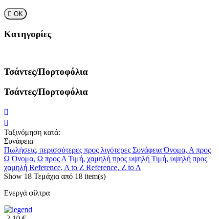

ΟΚ
Κατηγορίες
Τσάντες/Πορτοφόλια
Τσάντες/Πορτοφόλια
Ταξινόμηση κατά:
Συνάφεια
Πωλήσεις, περισσότερες προς λιγότερες
Συνάφεια
Όνομα, Α προς
Ω
Όνομα, Ω προς Α
Τιμή, χαμηλή προς υψηλή
Τιμή, υψηλή προς
χαμηλή
Reference, A to Z
Reference, Z to A
Show
18
Τεμάχια από
18 item(s)
Ενεργά φίλτρα
-2,10 €