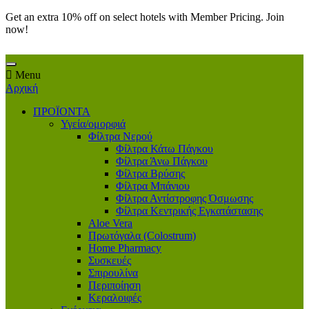
Get an extra 10% off on select hotels with Member Pricing. Join
now!
Menu
Αρχική
ΠΡΟΪΟΝΤΑ
Υγεία/ομορφιά
Φίλτρα Νερού
Φίλτρα Κάτω Πάγκου
Φίλτρα Άνω Πάγκου
Φίλτρα Βρύσης
Φίλτρα Μπάνιου
Φίλτρα Αντίστροφης Όσμωσης
Φίλτρα Κεντρικής Εγκατάστασης
Aloe Vera
Πρωτόγαλα (Colostrum)
Home Pharmacy
Συσκευές
Σπιρουλίνα
Περιποίηση
Κεραλοιφές