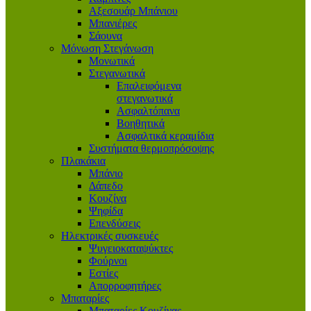
Αξεσουάρ Μπάνιου
Μπανιέρες
Σάουνα
Μόνωση Στεγάνωση
Μονωτικά
Στεγανωτικά
Επαλειφόμενα
στεγανωτικά
Ασφαλτόπανα
Βοηθητικά
Ασφαλτικά κεραμίδια
Συστήματα θερμοπρόσοψης
Πλακάκια
Μπάνιο
Δάπεδο
Κουζίνα
Ψηφίδα
Επενδύσεις
Ηλεκτρικές συσκευές
Ψυγειοκαταψύκτες
Φούρνοι
Εστίες
Απορροφητήρες
Μπαταρίες
Μπαταρίες Κουζίνας