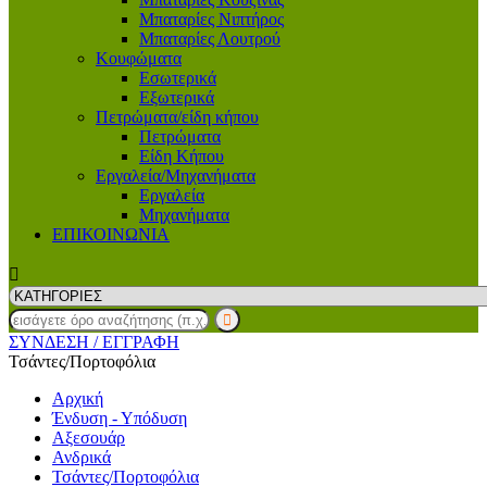
Μπαταρίες Νιπτήρος
Μπαταρίες Λουτρού
Κουφώματα
Εσωτερικά
Εξωτερικά
Πετρώματα/είδη κήπου
Πετρώματα
Είδη Κήπου
Εργαλεία/Μηχανήματα
Εργαλεία
Μηχανήματα
ΕΠΙΚΟΙΝΩΝΙΑ
ΣΥΝΔΕΣΗ
/ ΕΓΓΡΑΦΗ
Τσάντες/Πορτοφόλια
Αρχική
Ένδυση - Υπόδυση
Αξεσουάρ
Ανδρικά
Τσάντες/Πορτοφόλια