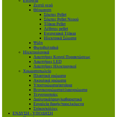
Ενέργεια
Ζεστό νερό
Θέρμανση
Σόμπες Pellet
Σόμπες Pellet Νερού
Τζάκια Pellet
Λέβητες pellet
Ενεργειακά Τζάκια
Ηλεκτρικά Σώματα
Ψύξη
Φωτοβολταϊκά
Ηλεκτρολογικά
Λαμπτήρες Κοινοί Πυρακτώσεως
Λαμπτήρες LED
Λαμπτήρες Ηλεκτρονικοί
Χρωματοπωλείο
Πλαστικά χρώματα
Ακρυλικά χρώματα
Υποστρώματα/αστάρια
Βερνικοχρώματα/ελαιοχρώματα
Τεχνοτροποίες
Διαλυτικά/spray/καθαριστικά
Εργαλεία βαφής/παρελκόμενα
Στόκοι/κόλλες
ΕΝΔΥΣΗ - ΥΠΟΔΗΣΗ