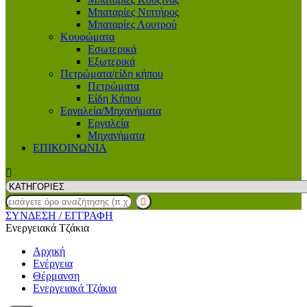
Μπαταρίες Νιπτήρος
Μπαταρίες Λουτρού
Κουφώματα
Εσωτερικά
Εξωτερικά
Πετρώματα/είδη κήπου
Πετρώματα
Είδη Κήπου
Εργαλεία/Μηχανήματα
Εργαλεία
Μηχανήματα
ΕΠΙΚΟΙΝΩΝΙΑ
ΣΥΝΔΕΣΗ
/ ΕΓΓΡΑΦΗ
Ενεργειακά Τζάκια
Αρχική
Ενέργεια
Θέρμανση
Ενεργειακά Τζάκια