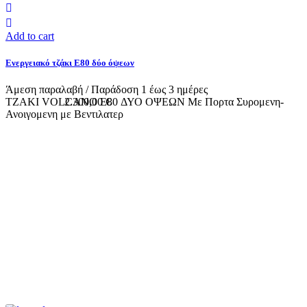
Add to cart
Ενεργειακό τζάκι Ε80 δύο όψεων
Άμεση παραλαβή / Παράδoση 1 έως 3 ημέρες
TZAKI VOLCANO E80 ΔΥΟ ΟΨΕΩΝ Με Πορτα Συρομενη-
2.300,00 €
Ανοιγομενη με Bεντιλατερ