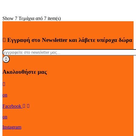
Show
7
Τεμάχια από
7 item(s)
Εγγραφή στο Newsletter
και λάβετε
υπέροχα
δώρα
Ακολουθήστε μας
on
Facebook
on
Instagram