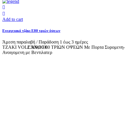
Add to cart
Ενεργειακό τζάκι Ε80 τριών όψεων
Άμεση παραλαβή / Παράδoση 1 έως 3 ημέρες
TZAKI VOLCANO E80 ΤΡΙΩΝ ΟΨΕΩΝ Με Πορτα Συρομενη-
2.500,00 €
Ανοιγομενη με Bεντιλατερ