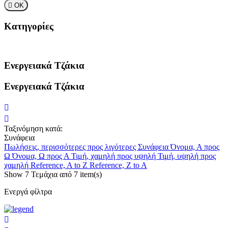

ΟΚ
Κατηγορίες
Ενεργειακά Τζάκια
Ενεργειακά Τζάκια
Ταξινόμηση κατά:
Συνάφεια
Πωλήσεις, περισσότερες προς λιγότερες
Συνάφεια
Όνομα, Α προς
Ω
Όνομα, Ω προς Α
Τιμή, χαμηλή προς υψηλή
Τιμή, υψηλή προς
χαμηλή
Reference, A to Z
Reference, Z to A
Show
7
Τεμάχια από
7 item(s)
Ενεργά φίλτρα