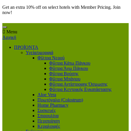
Get an extra 10% off on select hotels with Member Pricing. Join
now!
Menu
Αρχική
ΠΡΟΪΟΝΤΑ
Υγεία/ομορφιά
Φίλτρα Νερού
Φίλτρα Κάτω Πάγκου
Φίλτρα Άνω Πάγκου
Φίλτρα Βρύσης
Φίλτρα Μπάνιου
Φίλτρα Αντίστροφης Όσμωσης
Φίλτρα Κεντρικής Εγκατάστασης
Aloe Vera
Πρωτόγαλα (Colostrum)
Home Pharmacy
Συσκευές
Σπιρουλίνα
Περιποίηση
Κεραλοιφές