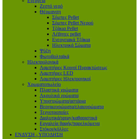
Ενέργεια
Ζεστό νερό
Θέρμανση
Σόμπες Pellet
Σόμπες Pellet Νερού
Τζάκια Pellet
Λέβητες pellet
Ενεργειακά Τζάκια
Ηλεκτρικά Σώματα
Ψύξη
Φωτοβολταϊκά
Ηλεκτρολογικά
Λαμπτήρες Κοινοί Πυρακτώσεως
Λαμπτήρες LED
Λαμπτήρες Ηλεκτρονικοί
Χρωματοπωλείο
Πλαστικά χρώματα
Ακρυλικά χρώματα
Υποστρώματα/αστάρια
Βερνικοχρώματα/ελαιοχρώματα
Τεχνοτροποίες
Διαλυτικά/spray/καθαριστικά
Εργαλεία βαφής/παρελκόμενα
Στόκοι/κόλλες
ΕΝΔΥΣΗ - ΥΠΟΔΗΣΗ