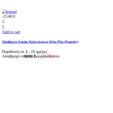
-15,60 €
Add to cart
Αδιάβροχο Σακάκι Kissi κόκκινο Delta Plus (Panoply)
Παράδοση σε 4 - 10 ημέρες
Αδιάβροχο σακάκι.Χρώμα κόκκινο.
39,90 €
55,50 €