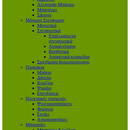
Αξεσουάρ Μπάνιου
Μπανιέρες
Σάουνα
Μόνωση Στεγάνωση
Μονωτικά
Στεγανωτικά
Επαλειφόμενα
στεγανωτικά
Ασφαλτόπανα
Βοηθητικά
Ασφαλτικά κεραμίδια
Συστήματα θερμοπρόσοψης
Πλακάκια
Μπάνιο
Δάπεδο
Κουζίνα
Ψηφίδα
Επενδύσεις
Ηλεκτρικές συσκευές
Ψυγειοκαταψύκτες
Φούρνοι
Εστίες
Απορροφητήρες
Μπαταρίες
Μπαταρίες Κουζίνας